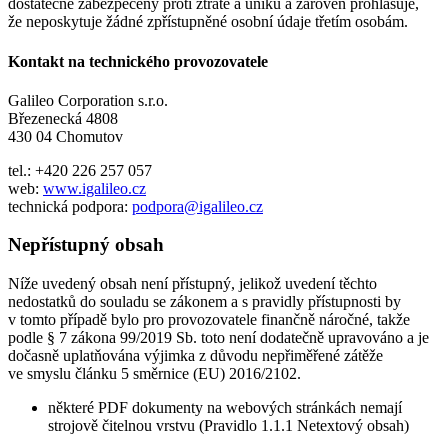
dostatečně zabezpečeny proti ztrátě a úniku a zároveň prohlašuje,
že neposkytuje žádné zpřístupněné osobní údaje třetím osobám.
Kontakt na technického provozovatele
Galileo Corporation s.r.o.
Březenecká 4808
430 04 Chomutov
tel.: +420 226 257 057
web:
www.igalileo.cz
technická podpora:
podpora@igalileo.cz
Nepřístupný obsah
Níže uvedený obsah není přístupný, jelikož uvedení těchto
nedostatků do souladu se zákonem a s pravidly přístupnosti by
v tomto případě bylo pro provozovatele finančně náročné, takže
podle § 7 zákona 99/2019 Sb. toto není dodatečně upravováno a je
dočasně uplatňována výjimka z důvodu nepřiměřené zátěže
ve smyslu článku 5 směrnice (EU) 2016/2102.
některé PDF dokumenty na webových stránkách nemají
strojově čitelnou vrstvu (Pravidlo 1.1.1 Netextový obsah)