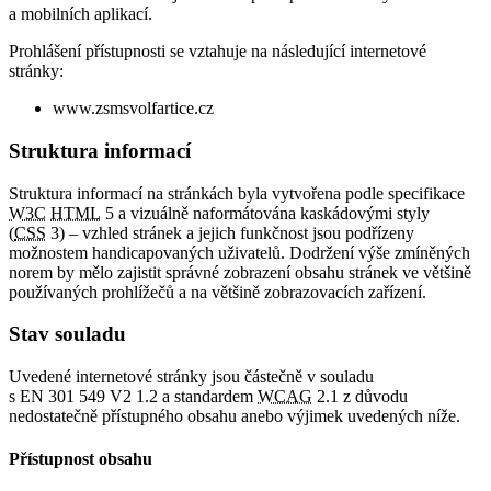
a mobilních aplikací.
Prohlášení přístupnosti se vztahuje na následující internetové
stránky:
www.zsmsvolfartice.cz
Struktura informací
Struktura informací na stránkách byla vytvořena podle specifikace
W3C
HTML
5 a vizuálně naformátována kaskádovými styly
(
CSS
3) – vzhled stránek a jejich funkčnost jsou podřízeny
možnostem handicapovaných uživatelů. Dodržení výše zmíněných
norem by mělo zajistit správné zobrazení obsahu stránek ve většině
používaných prohlížečů a na většině zobrazovacích zařízení.
Stav souladu
Uvedené internetové stránky jsou částečně v souladu
s EN 301 549 V2 1.2 a standardem
WCAG
2.1 z důvodu
nedostatečně přístupného obsahu anebo výjimek uvedených níže.
Přístupnost obsahu