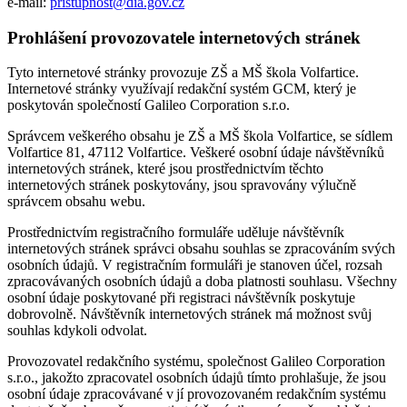
e-mail:
pristupnost@dia.gov.cz
Prohlášení provozovatele internetových stránek
Tyto internetové stránky provozuje ZŠ a MŠ škola Volfartice.
Internetové stránky využívají redakční systém GCM, který je
poskytován společností Galileo Corporation s.r.o.
Správcem veškerého obsahu je ZŠ a MŠ škola Volfartice, se sídlem
Volfartice 81, 47112 Volfartice. Veškeré osobní údaje návštěvníků
internetových stránek, které jsou prostřednictvím těchto
internetových stránek poskytovány, jsou spravovány výlučně
správcem obsahu webu.
Prostřednictvím registračního formuláře uděluje návštěvník
internetových stránek správci obsahu souhlas se zpracováním svých
osobních údajů. V registračním formuláři je stanoven účel, rozsah
zpracovávaných osobních údajů a doba platnosti souhlasu. Všechny
osobní údaje poskytované při registraci návštěvník poskytuje
dobrovolně. Návštěvník internetových stránek má možnost svůj
souhlas kdykoli odvolat.
Provozovatel redakčního systému, společnost Galileo Corporation
s.r.o., jakožto zpracovatel osobních údajů tímto prohlašuje, že jsou
osobní údaje zpracovávané v jí provozovaném redakčním systému