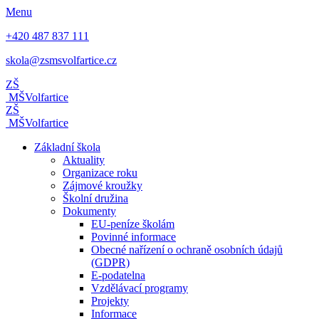
Menu
+420 487 837 111
skola@zsmsvolfartice.cz
ZŠ
MŠ
Volfartice
ZŠ
MŠ
Volfartice
Základní škola
Aktuality
Organizace roku
Zájmové kroužky
Školní družina
Dokumenty
EU-peníze školám
Povinné informace
Obecné nařízení o ochraně osobních údajů
(GDPR)
E-podatelna
Vzdělávací programy
Projekty
Informace