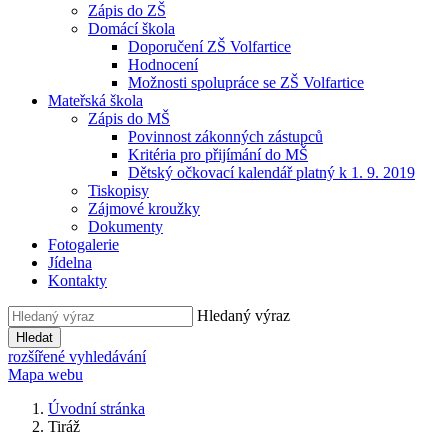
Zápis do ZŠ
Domácí škola
Doporučení ZŠ Volfartice
Hodnocení
Možnosti spolupráce se ZŠ Volfartice
Mateřská škola
Zápis do MŠ
Povinnost zákonných zástupců
Kritéria pro přijímání do MŠ
Dětský očkovací kalendář platný k 1. 9. 2019
Tiskopisy
Zájmové kroužky
Dokumenty
Fotogalerie
Jídelna
Kontakty
Hledaný výraz
Hledat
rozšířené vyhledávání
Mapa webu
Úvodní stránka
Tiráž