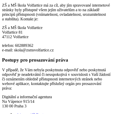
ZŠ a MŠ škola Volfartice má za cíl, aby jím spravované internetové
stránky byly přístupné všem jejím uživatelům a to na základě
principů přístupnosti (vnímatelnost, ovladatelnost, srozumitelnost
a stabilita). Kontakt je:
ZŠ a MŠ škola Volfartice
Volfartice 81
47112 Volfartice
telefon: 602889362
e-mail: skola@zsmsvolfartice.cz
Postupy pro prosazování práva
V případě, že Vám nebyla poskytnuta odpověď nebo poskytnutá
odpověď je neadekvátní či neuspokojivá v souvislosti s Vaší žádostí
či oznámením ohledně přístupnosti internetových stránek nebo
webové aplikace, kontaktujte příslušný orgán pro prosazování
práva:
Digitální a informační agentura
Na Vápence 915/14
130 00 Praha 3