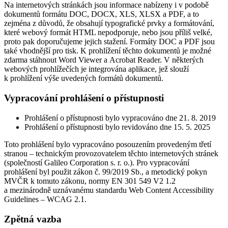
Na internetových stránkách jsou informace nabízeny i v podobě
dokumentů formátu DOC, DOCX, XLS, XLSX a PDF, a to
zejména z důvodů, že obsahují typografické prvky a formátování,
které webový formát HTML nepodporuje, nebo jsou příliš velké,
proto pak doporučujeme jejich stažení. Formáty DOC a PDF jsou
také vhodnější pro tisk. K prohlížení těchto dokumentů je možné
zdarma stáhnout Word Viewer a Acrobat Reader. V některých
webových prohlížečích je integrována aplikace, jež slouží
k prohlížení výše uvedených formátů dokumentů.
Vypracování prohlášení o přístupnosti
Prohlášení o přístupnosti bylo vypracováno dne 21. 8. 2019
Prohlášení o přístupnosti bylo revidováno dne 15. 5. 2025
Toto prohlášení bylo vypracováno posouzením provedeným třetí
stranou – technickým provozovatelem těchto internetových stránek
(společností Galileo Corporation s. r. o.). Pro vypracování
prohlášení byl použit zákon č. 99/2019 Sb., a metodický pokyn
MVČR k tomuto zákonu, normy EN 301 549 V2 1.2
a mezinárodně uznávanému standardu Web Content Accessibility
Guidelines – WCAG 2.1.
Zpětná vazba