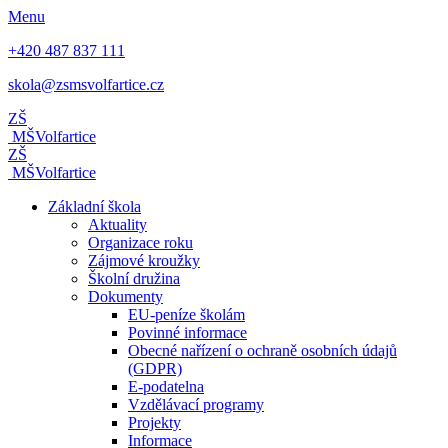
Menu
+420 487 837 111
skola@zsmsvolfartice.cz
ZŠ
MŠ
Volfartice
ZŠ
MŠ
Volfartice
Základní škola
Aktuality
Organizace roku
Zájmové kroužky
Školní družina
Dokumenty
EU-peníze školám
Povinné informace
Obecné nařízení o ochraně osobních údajů
(GDPR)
E-podatelna
Vzdělávací programy
Projekty
Informace