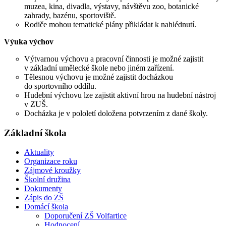
muzea, kina, divadla, výstavy, návštěvu zoo, botanické
zahrady, bazénu, sportoviště.
Rodiče mohou tematické plány přikládat k nahlédnutí.
Výuka výchov
Výtvarnou výchovu a pracovní činnosti je možné zajistit
v základní umělecké škole nebo jiném zařízení.
Tělesnou výchovu je možné zajistit docházkou
do sportovního oddílu.
Hudební výchovu lze zajistit aktivní hrou na hudební nástroj
v ZUŠ.
Docházka je v pololetí doložena potvrzením z dané školy.
Základní škola
Aktuality
Organizace roku
Zájmové kroužky
Školní družina
Dokumenty
Zápis do ZŠ
Domácí škola
Doporučení ZŠ Volfartice
Hodnocení