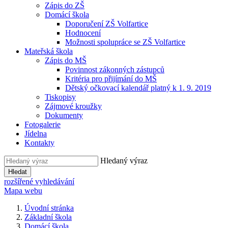
Zápis do ZŠ
Domácí škola
Doporučení ZŠ Volfartice
Hodnocení
Možnosti spolupráce se ZŠ Volfartice
Mateřská škola
Zápis do MŠ
Povinnost zákonných zástupců
Kritéria pro přijímání do MŠ
Dětský očkovací kalendář platný k 1. 9. 2019
Tiskopisy
Zájmové kroužky
Dokumenty
Fotogalerie
Jídelna
Kontakty
Hledaný výraz
Hledat
rozšířené vyhledávání
Mapa webu
Úvodní stránka
Základní škola
Domácí škola