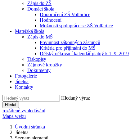
Zápis do ZŠ
Domácí škola
Doporučení ZŠ Volfartice
Hodnocení
Možnosti spolupráce se ZŠ Volfartice
Mateřská škola
Zápis do MŠ
Povinnost zákonných zástupců
Kritéria pro přijímání do MŠ
Dětský očkovací kalendář platný k 1. 9. 2019
Tiskopisy
Zájmové kroužky
Dokumenty
Fotogalerie
Jídelna
Kontakty
Hledaný výraz
Hledat
rozšířené vyhledávání
Mapa webu
Úvodní stránka
Jídelna
Seznam alergenů