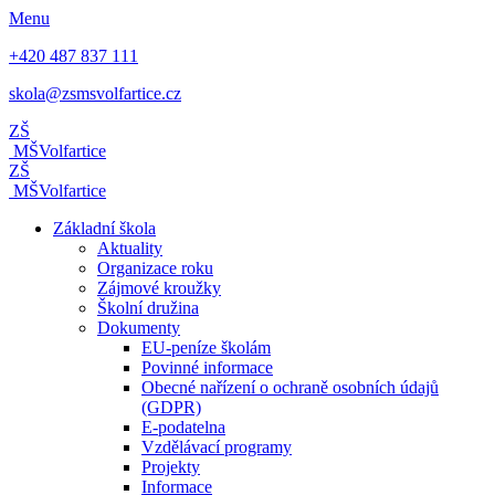
Menu
+420 487 837 111
skola@zsmsvolfartice.cz
ZŠ
MŠ
Volfartice
ZŠ
MŠ
Volfartice
Základní škola
Aktuality
Organizace roku
Zájmové kroužky
Školní družina
Dokumenty
EU-peníze školám
Povinné informace
Obecné nařízení o ochraně osobních údajů
(GDPR)
E-podatelna
Vzdělávací programy
Projekty
Informace